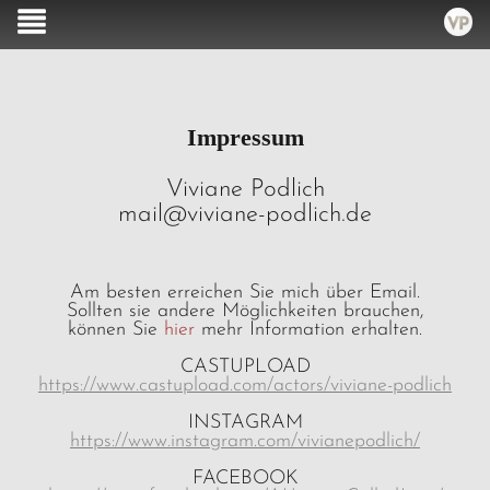
-
+
Impressum
Viviane Podlich
mail@viviane-podlich.de
Am besten erreichen Sie mich über Email.
Sollten sie andere Möglichkeiten brauchen,
können Sie
hier
mehr Information erhalten.
CASTUPLOAD
https://www.castupload.com/actors/viviane-podlich
INSTAGRAM
https://www.instagram.com/vivianepodlich/
FACEBOOK