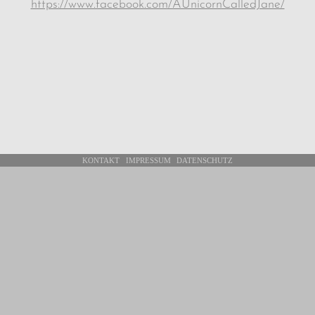
https://www.facebook.com/AUnicornCalledJane/
KONTAKT
IMPRESSUM
DATENSCHUTZ